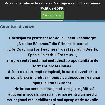
Du-te la conținut
Acest site foloseste cookies: Va rugam sa cititi sectiunea
Liceul tehnologic "Nicolae 
Omite meniul
"Politica GDPR".
Balcescu"
Meniu
Select Language
▼
Sunt de acord
Cautare
Anunturi diverse
Participarea profesorilor de la Liceul Tehnologic
„Nicolae Bălcescu” din Oltenița la cursul
„Life Coaching for Teachers”,
desfășurat în Sevilla,
Spania, în cadrul Erasmus +,
a reprezentat mult mai mult decât o oportunitate de
formare profesională.
A fost o experiență complexă, în care dezvoltarea
personală s-a împletit armonios cu descoperirea unui
spațiu cultural vibrant.
Ne întoarcem inspirați, motivați și pregătiți să
aducem în școala noastră idei noi pentru un mediu
educațional mai echilibrat și mai apropiat de nevoile