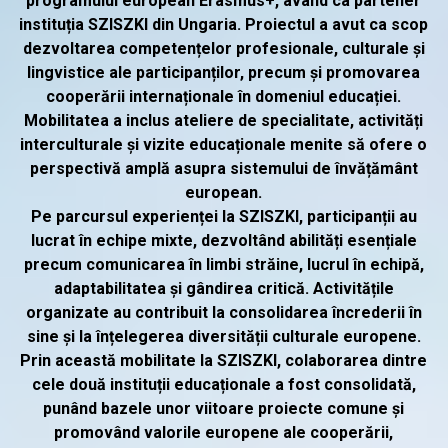
programului european Erasmus+, având ca partener
instituția SZISZKI din Ungaria. Proiectul a avut ca scop
dezvoltarea competențelor profesionale, culturale și
lingvistice ale participanților, precum și promovarea
cooperării internaționale în domeniul educației.
Mobilitatea a inclus ateliere de specialitate, activități
interculturale și vizite educaționale menite să ofere o
perspectivă amplă asupra sistemului de învățământ
european.
Pe parcursul experienței la SZISZKI, participanții au
lucrat în echipe mixte, dezvoltând abilități esențiale
precum comunicarea în limbi străine, lucrul în echipă,
adaptabilitatea și gândirea critică. Activitățile
organizate au contribuit la consolidarea încrederii în
sine și la înțelegerea diversității culturale europene.
Prin această mobilitate la SZISZKI, colaborarea dintre
cele două instituții educaționale a fost consolidată,
punând bazele unor viitoare proiecte comune și
promovând valorile europene ale cooperării,