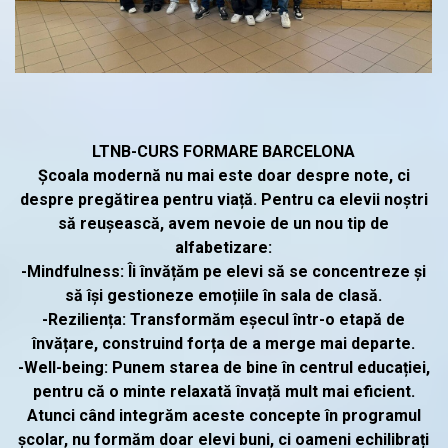
LTNB-CURS FORMARE BARCELONA
​Școala modernă nu mai este doar despre note, ci
despre pregătirea pentru viață. Pentru ca elevii noștri
să reușească, avem nevoie de un nou tip de
alfabetizare:
-​Mindfulness: Îi învățăm pe elevi să se concentreze și
să își gestioneze emoțiile în sala de clasă.
-​Reziliența: Transformăm eșecul într-o etapă de
învățare, construind forța de a merge mai departe.
-​Well-being: Punem starea de bine în centrul educației,
pentru că o minte relaxată învață mult mai eficient.
​Atunci când integrăm aceste concepte în programul
școlar, nu formăm doar elevi buni, ci oameni echilibrați