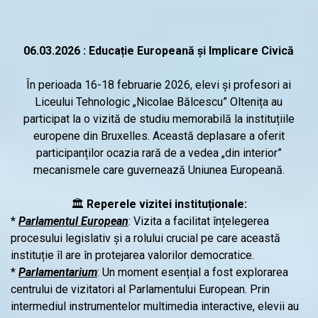
06.03.2026 : Educație Europeană și Implicare Civică
În perioada 16-18 februarie 2026, elevi și profesori ai
Liceului Tehnologic „Nicolae Bălcescu” Oltenița au
participat la o vizită de studiu memorabilă la instituțiile
europene din Bruxelles. Această deplasare a oferit
participanților ocazia rară de a vedea „din interior”
mecanismele care guvernează Uniunea Europeană.
🏛️
Reperele vizitei instituționale:
*
Parlamentul European
: Vizita a facilitat înțelegerea
procesului legislativ și a rolului crucial pe care această
instituție îl are în protejarea valorilor democratice.
*
Parlamentarium
: Un moment esențial a fost explorarea
centrului de vizitatori al Parlamentului European. Prin
intermediul instrumentelor multimedia interactive, elevii au