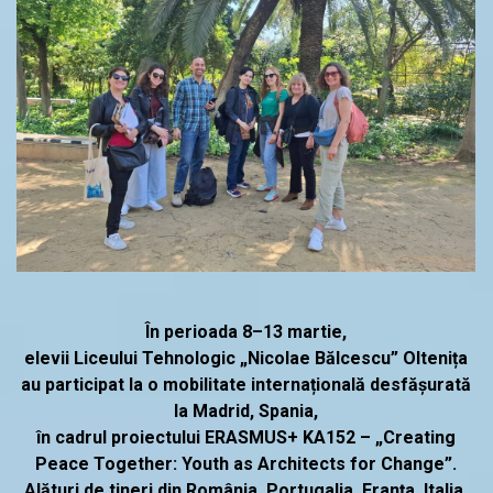
În perioada 8–13 martie,
elevii Liceului Tehnologic „Nicolae Bălcescu” Oltenița
au participat la o mobilitate internațională desfășurată
la Madrid, Spania,
în cadrul proiectului ERASMUS+ KA152 – „Creating
Peace Together: Youth as Architects for Change”.
Alături de tineri din România, Portugalia, Franța, Italia,