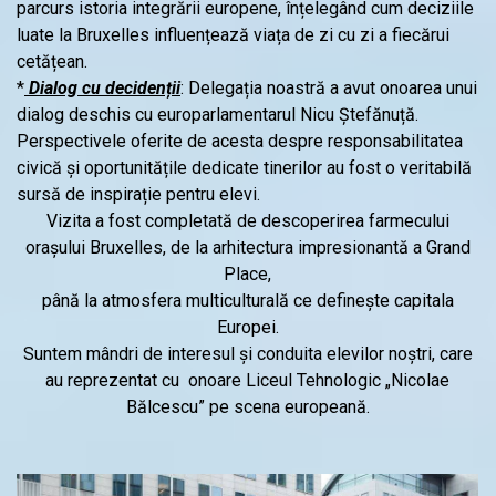
parcurs istoria integrării europene, înțelegând cum deciziile
luate la Bruxelles influențează viața de zi cu zi a fiecărui
cetățean.
*
Dialog cu decidenții
: Delegația noastră a avut onoarea unui
dialog deschis cu europarlamentarul Nicu Ștefănuță.
Perspectivele oferite de acesta despre responsabilitatea
civică și oportunitățile dedicate tinerilor au fost o veritabilă
sursă de inspirație pentru elevi.
Vizita a fost completată de descoperirea farmecului
orașului Bruxelles, de la arhitectura impresionantă a Grand
Place,
până la atmosfera multiculturală ce definește capitala
Europei.
Suntem mândri de interesul și conduita elevilor noștri, care
au reprezentat cu onoare Liceul Tehnologic „Nicolae
Bălcescu” pe scena europeană.